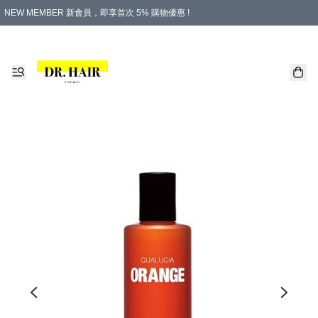
NEW MEMBER 新會員，即享首次 5% 購物優惠 !
PLATINUM 白金會員，尊享永久 8% 購物優惠 !
生日月份內購物，即送$20購物金！
香港及澳門地區，折實滿 $500，即可免運費！
購物滿 $500，即享免費禮品！