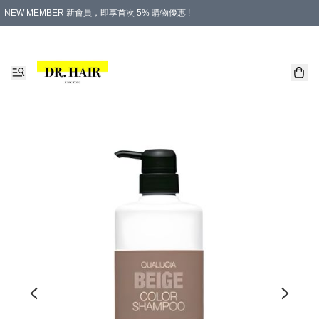
NEW MEMBER 新會員，即享首次 5% 購物優惠 !
PLATINUM 白金會員，尊享永久 8% 購物優惠 !
生日月份內購物，即送$20購物金！
香港及澳門地區，折實滿 $500，即可免運費！
購物滿 $500，即享免費禮品！