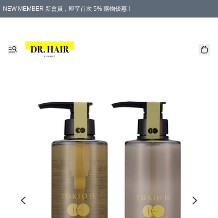
NEW MEMBER 新會員，即享首次 5% 購物優惠 !
PLATINUM 白金會員，尊享永久 8% 購物優惠 !
生日月份內購物，即送$20購物金！
香港及澳門地區，折實滿 $500，即可免運費！
購物滿 $500，即享免費禮品！