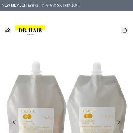
NEW MEMBER 新會員，即享首次 5% 購物優惠 !
PLATINUM 白金會員，尊享永久 8% 購物優惠 !
生日月份內購物，即送$20購物金！
香港及澳門地區，折實滿 $500，即可免運費！
購物滿 $500，即享免費禮品！