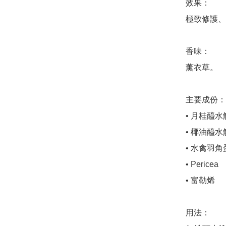
效果：

極致修護、
香味： 

薰衣草。

主要成份：

• 月桂醯水
• 椰油醯水
• 水禽羽角
• Pericea 

• 富勒烯

用法：
