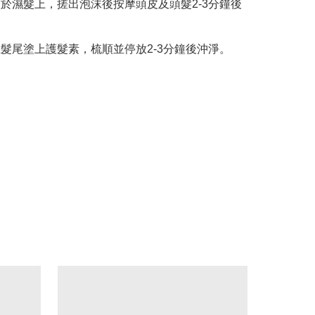
水塗於濕髮上，搓出泡沫後按摩頭皮及頭髮2-3分鐘後
後在髮尾塗上護髮素，梳順並停放2-3分鐘後沖淨。
