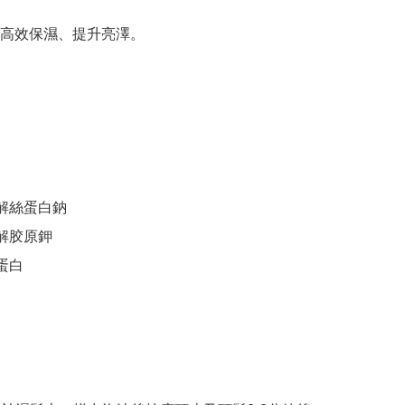
高效保濕、提升亮澤。

解絲蛋白鈉

解胶原鉀

蛋白
