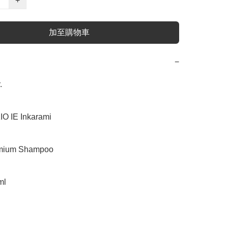
+
加至購物車
−


IE Inkarami

um Shampoo

l
