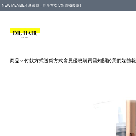
NEW MEMBER 新會員，即享首次 5% 購物優惠 !
PLATINUM 白金會員，尊享永久 8% 購物優惠 !
生日月份內購物，即送$20購物金！
香港及澳門地區，折實滿 $500，即可免運費！
購物滿 $500，即享免費禮品！
商品
付款方式
送貨方式
會員優惠
購買需知
關於我們
媒體報