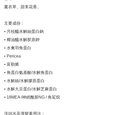
薰衣草、甜美花香。

主要成份：

• 月桂醯水解絲蛋白鈉

• 椰油醯水解胶原鉀

• 水禽羽角蛋白

• Pericea 

• 富勒烯

• 角蛋白氨基酸/水解角蛋白

• 水解絲/水解膠原蛋白

• 水解大豆蛋白/水解芝麻蛋白

• 18MEA /神經酰胺NG / 角鯊烷

洗頭水及護髮素用法：
