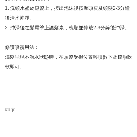
1. 洗頭水塗於濕髮上，搓出泡沫後按摩頭皮及頭髮2-3分鐘
後清水沖淨。

2. 沖淨後在髮尾塗上護髮素，梳順並停放2-3分鐘後沖淨。

修護噴霧用法：

濕髮呈現不滴水狀態時，在頭髮受損位置輕噴數下及梳順吹
乾即可。

drjr