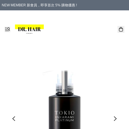
NEW MEMBER 新會員，即享首次 5% 購物優惠 !
PLATINUM 白金會員，尊享永久 8% 購物優惠 !
生日月份內購物，即送$20購物金！
香港及澳門地區，折實滿 $500，即可免運費！
購物滿 $500，即享免費禮品！