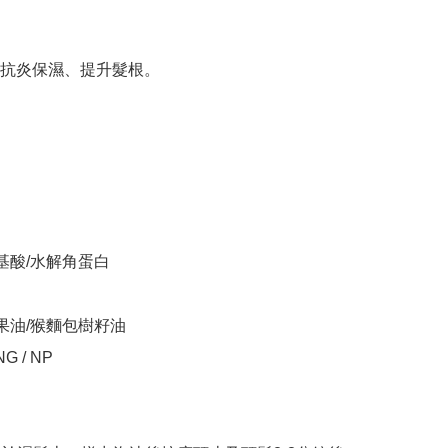
抗炎保濕、提升髮根。

基酸/水解角蛋白

果油/猴麵包樹籽油

 / NP
