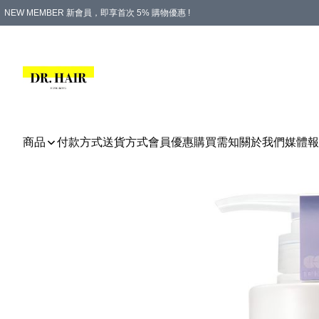
NEW MEMBER 新會員，即享首次 5% 購物優惠 !
PLATINUM 白金會員，尊享永久 8% 購物優惠 !
生日月份內購物，即送$20購物金！
香港及澳門地區，折實滿 $500，即可免運費！
購物滿 $500，即享免費禮品！
商品
付款方式
送貨方式
會員優惠
購買需知
關於我們
媒體報