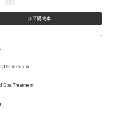
+
加至購物車
−


IE Inkarami

pa Treatment 


