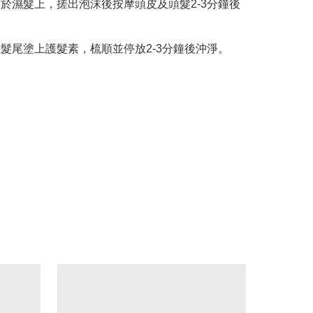
水塗於濕髮上，搓出泡沫後按摩頭皮及頭髮2-3分鐘後
後在髮尾塗上護髮素，梳順並停放2-3分鐘後沖淨。
