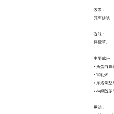
效果：

雙重修護、
香味：

檸檬草。

主要成份：

• 角蛋白氨
• 富勒烯

• 摩洛哥堅
• 神經酰胺NG
用法：
