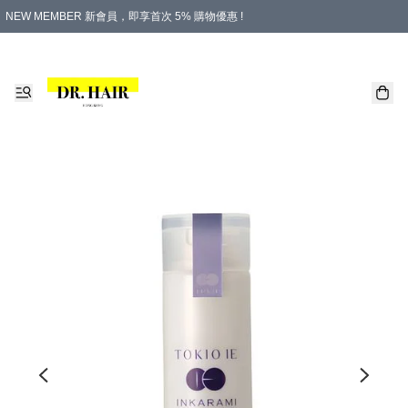
NEW MEMBER 新會員，即享首次 5% 購物優惠 !
PLATINUM 白金會員，尊享永久 8% 購物優惠 !
生日月份內購物，即送$20購物金！
香港及澳門地區，折實滿 $500，即可免運費！
購物滿 $500，即享免費禮品！