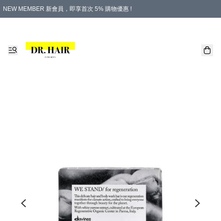
NEW MEMBER 新會員，即享首次 5% 購物優惠 !
PLATINUM 白金會員，尊享永久 8% 購物優惠 !
生日月份內購物，即送$20購物金！
香港及澳門地區，折實滿 $500，即可免運費！
購物滿 $500，即享免費禮品！