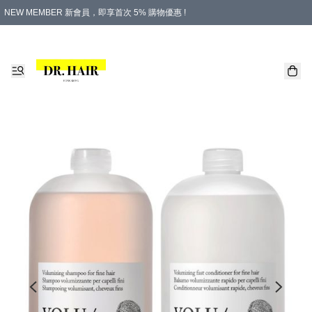
NEW MEMBER 新會員，即享首次 5% 購物優惠 !
PLATINUM 白金會員，尊享永久 8% 購物優惠 !
生日月份內購物，即送$20購物金！
香港及澳門地區，折實滿 $500，即可免運費！
購物滿 $500，即享免費禮品！