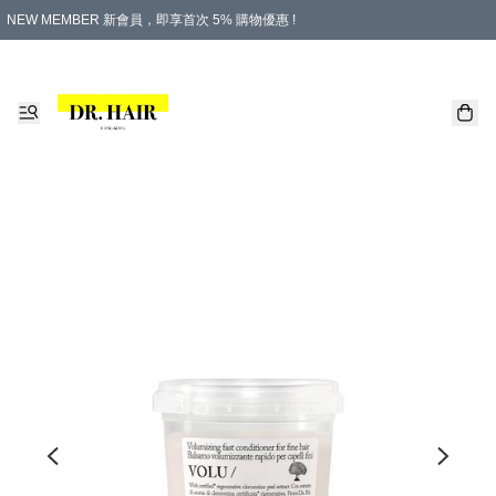
NEW MEMBER 新會員，即享首次 5% 購物優惠 !
PLATINUM 白金會員，尊享永久 8% 購物優惠 !
生日月份內購物，即送$20購物金！
香港及澳門地區，折實滿 $500，即可免運費！
購物滿 $500，即享免費禮品！