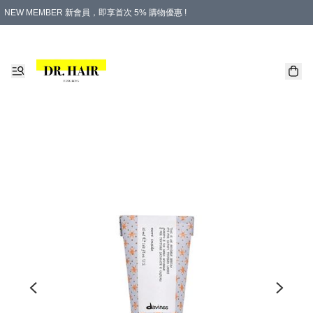
NEW MEMBER 新會員，即享首次 5% 購物優惠 !
PLATINUM 白金會員，尊享永久 8% 購物優惠 !
生日月份內購物，即送$20購物金！
香港及澳門地區，折實滿 $500，即可免運費！
購物滿 $500，即享免費禮品！