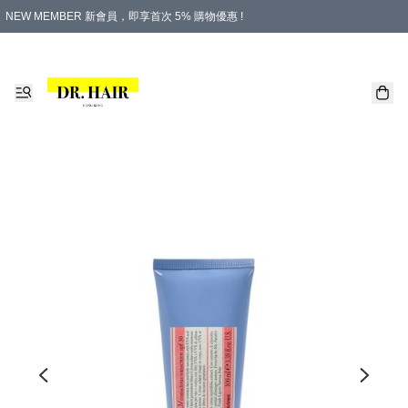
NEW MEMBER 新會員，即享首次 5% 購物優惠 !
PLATINUM 白金會員，尊享永久 8% 購物優惠 !
生日月份內購物，即送$20購物金！
香港及澳門地區，折實滿 $500，即可免運費！
購物滿 $500，即享免費禮品！