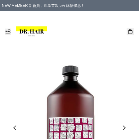
NEW MEMBER 新會員，即享首次 5% 購物優惠 !
PLATINUM 白金會員，尊享永久 8% 購物優惠 !
生日月份內購物，即送$20購物金！
香港及澳門地區，折實滿 $500，即可免運費！
購物滿 $500，即享免費禮品！