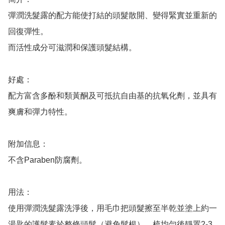
彈潤洗髮露的配方能使打結的頭髮散開、變得緊實並重新的
回復彈性。 

而活性成分可滋潤和保護頭髮結構。

好處：

配方富含多酚和類黃酮及可抵抗自由基的抗氧化劑，並具有
爽膚和彈力特性。

附加信息：

不含Paraben防腐劑。

用法：

使用彈潤洗髮露洗淨後，用毛巾把頭髮擦至半乾並塗上約一
湯匙的護髮素於整條頭髮（避免髮根），梳均勻後靜置2-3