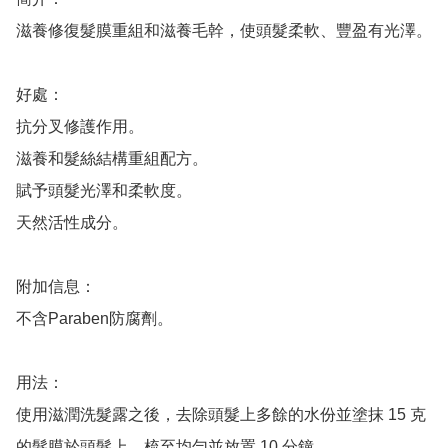
滋養修復髮膜重組和滋養毛幹，使頭髮柔軟、豐盈有光澤。

好處：

抗分叉修護作用。

滋養和髮絲結構重組配方。

賦予頭髮光澤和柔軟度。

天然活性成分。

附加信息：

不含Paraben防腐劑。

用法：

使用滋潤洗髮露之後，去除頭髮上多餘的水份並塗抹 15 克
的髮膜於頭髮上。梳至均勻並放置 10 分鐘。
