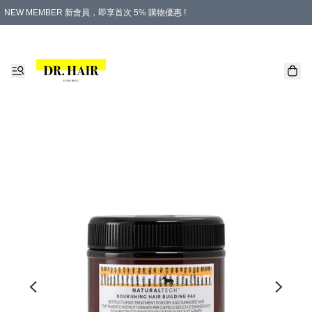
NEW MEMBER 新會員，即享首次 5% 購物優惠 !
PLATINUM 白金會員，尊享永久 8% 購物優惠 !
生日月份內購物，即送$20購物金！
香港及澳門地區，折實滿 $500，即可免運費！
購物滿 $500，即享免費禮品！