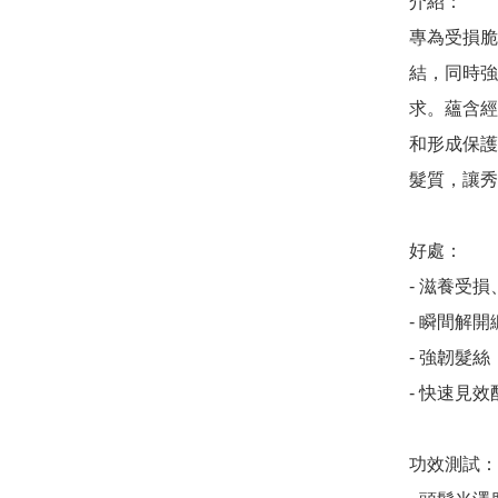
介紹：

專為受損脆
結，同時強
求。蘊含經
和形成保護
髮質，讓秀
好處：

- 滋養受損
- 瞬間解
- 強韌髮絲
- 快速見效
功效測試：
