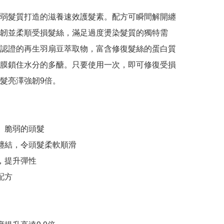
弱髮質打造的滋養速效護髮素。配方可瞬間解開纏
韌並柔順受損髮絲，滿足過度燙染髮質的獨特需
認證的再生羽扇豆萃取物，富含修復髮絲的蛋白質
膜鎖住水分的多醣。只要使用一次，即可修復受損
髮亮澤強韌9倍。

、脆弱的頭髮

開纏結，令頭髮柔軟順滑

，提升彈性

配方
