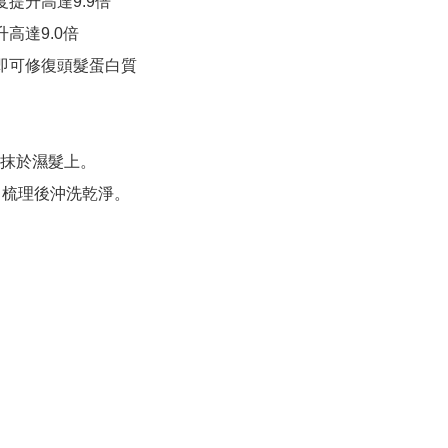
度提升高達9.9倍

高達9.0倍

用即可修復頭髮蛋白質

抹於濕髮上。

，梳理後沖洗乾淨。
