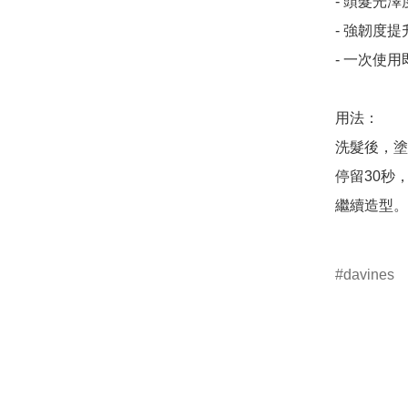
- 頭髮光澤
- 強韌度提升
- 一次使
用法：

洗髮後，塗
停留30秒
繼續造型。

davines