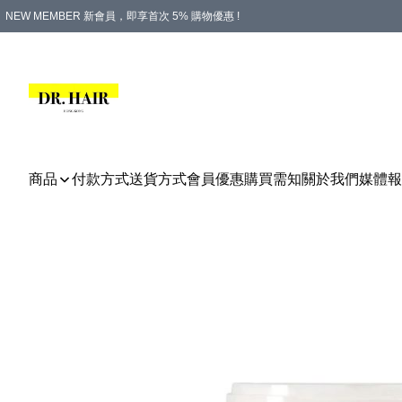
NEW MEMBER 新會員，即享首次 5% 購物優惠 !
PLATINUM 白金會員，尊享永久 8% 購物優惠 !
生日月份內購物，即送$20購物金！
香港及澳門地區，折實滿 $500，即可免運費！
購物滿 $500，即享免費禮品！
商品
付款方式
送貨方式
會員優惠
購買需知
關於我們
媒體報