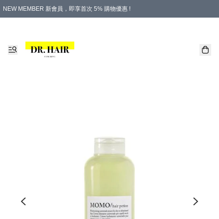
NEW MEMBER 新會員，即享首次 5% 購物優惠 !
PLATINUM 白金會員，尊享永久 8% 購物優惠 !
生日月份內購物，即送$20購物金！
香港及澳門地區，折實滿 $500，即可免運費！
購物滿 $500，即享免費禮品！