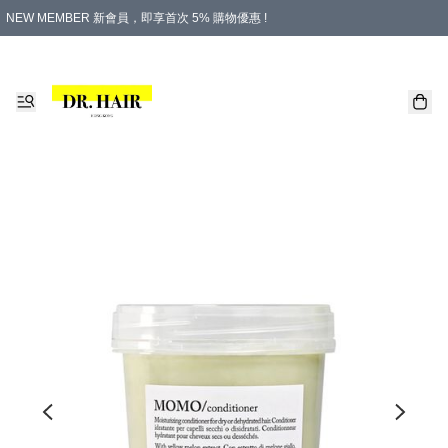
NEW MEMBER 新會員，即享首次 5% 購物優惠 !
PLATINUM 白金會員，尊享永久 8% 購物優惠 !
生日月份內購物，即送$20購物金！
香港及澳門地區，折實滿 $500，即可免運費！
購物滿 $500，即享免費禮品！