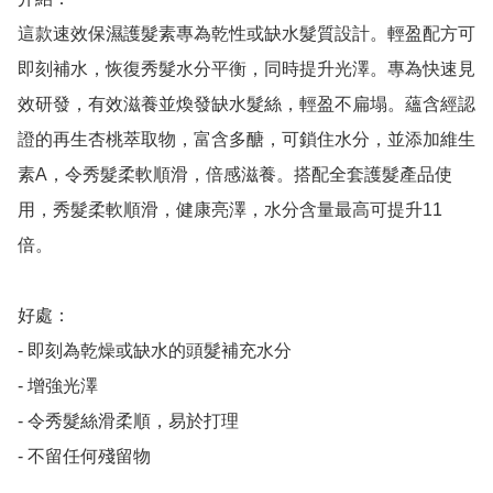
這款速效保濕護髮素專為乾性或缺水髮質設計。輕盈配方可
即刻補水，恢復秀髮水分平衡，同時提升光澤。專為快速見
效研發，有效滋養並煥發缺水髮絲，輕盈不扁塌。蘊含經認
證的再生杏桃萃取物，富含多醣，可鎖住水分，並添加維生
素A，令秀髮柔軟順滑，倍感滋養。搭配全套護髮產品使
用，秀髮柔軟順滑，健康亮澤，水分含量最高可提升11
倍。

好處：

- 即刻為乾燥或缺水的頭髮補充水分

- 增強光澤

- 令秀髮絲滑柔順，易於打理

- 不留任何殘留物
