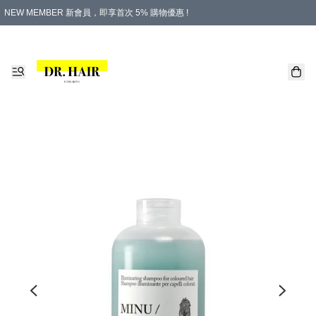
NEW MEMBER 新會員，即享首次 5% 購物優惠 !
PLATINUM 白金會員，尊享永久 8% 購物優惠 !
生日月份內購物，即送$20購物金！
香港及澳門地區，折實滿 $500，即可免運費！
購物滿 $500，即享免費禮品！