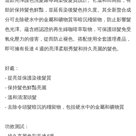
這款亮澤護色洗髮露專為染後髮質設計。它溫和而高效，有
助於保持髮色鮮豔，並延長染後髮色持久度。其全新螯合成
分可去除硬水中的金屬和礦物質等暗沉殘留物，防止影響髮
色光澤。蘊含經認證的再生綠咖啡萃取物，可保護頭髮免受
氧化壓力的侵害，從而防止褪色。搭配使用全套護理產品，
即可擁有長達 4 週的亮澤柔順秀髮和持久亮麗的髮色。

好處：

- 提亮並保護染後髮質

- 保持髮色鮮豔亮麗

- 溫和清潔頭髮

- 去除令頭髮暗沉的殘留物，包括硬水中的金屬和礦物質

功效測試：
