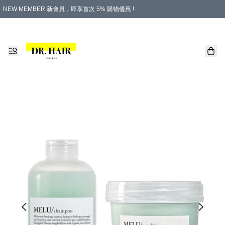
NEW MEMBER 新會員，即享首次 5% 購物優惠 !
PLATINUM 白金會員，尊享永久 8% 購物優惠 !
生日月份內購物，即送$20購物金！
香港及澳門地區，折實滿 $500，即可免運費！
購物滿 $500，即享免費禮品！