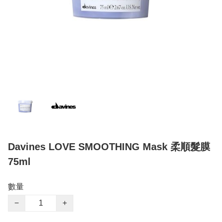
Davines LOVE SMOOTHING Mask 柔順髮膜
75ml
數量
−
+