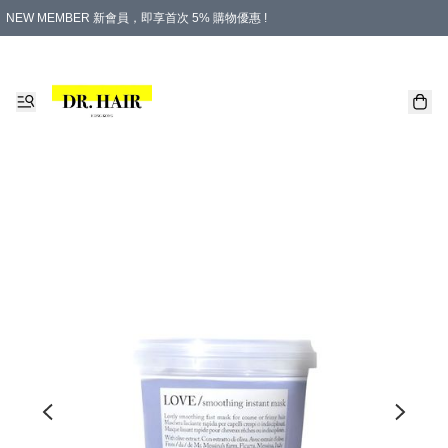
NEW MEMBER 新會員，即享首次 5% 購物優惠 !
PLATINUM 白金會員，尊享永久 8% 購物優惠 !
生日月份內購物，即送$20購物金！
香港及澳門地區，折實滿 $500，即可免運費！
購物滿 $500，即享免費禮品！