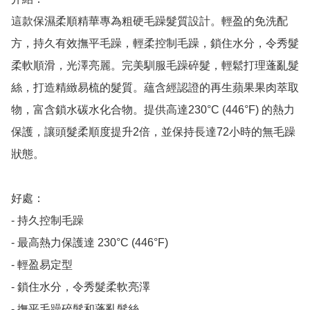
這款保濕柔順精華專為粗硬毛躁髮質設計。輕盈的免洗配
方，持久有效撫平毛躁，輕柔控制毛躁，鎖住水分，令秀髮
柔軟順滑，光澤亮麗。完美馴服毛躁碎髮，輕鬆打理蓬亂髮
絲，打造精緻易梳的髮質。蘊含經認證的再生蘋果果肉萃取
物，富含鎖水碳水化合物。提供高達230°C (446°F) 的熱力
保護，讓頭髮柔順度提升2倍，並保持長達72小時的無毛躁
狀態。 

好處：

- 持久控制毛躁

- 最高熱力保護達 230°C (446°F)

- 輕盈易定型

- 鎖住水分，令秀髮柔軟亮澤

- 撫平毛躁碎髮和蓬亂髮絲
