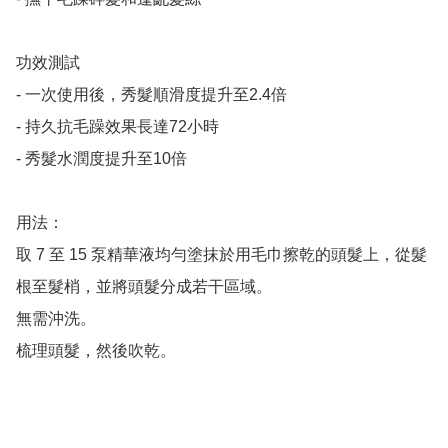
功效測試

- 一次使用後，秀髮順滑度提升至2.4倍

- 持久抗毛躁效果長達72小時

- 秀髮水潤度提升至10倍

用法：

取 7 至 15 泵精華液均勻塗抹於用毛巾擦乾的頭髮上，從髮
根至髮梢，並將頭髮分成若干區域。

無需沖洗。

梳理頭髮，然後吹乾。
