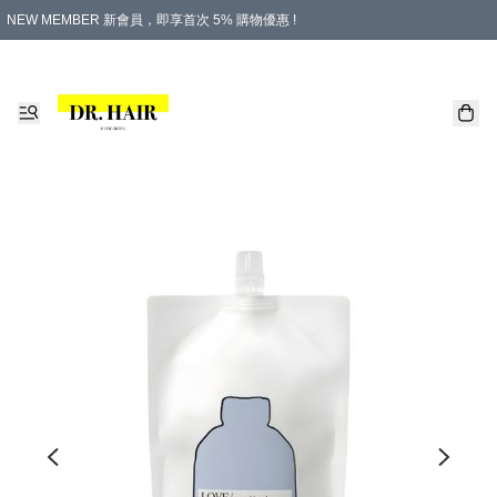
NEW MEMBER 新會員，即享首次 5% 購物優惠 !
PLATINUM 白金會員，尊享永久 8% 購物優惠 !
生日月份內購物，即送$20購物金！
香港及澳門地區，折實滿 $500，即可免運費！
購物滿 $500，即享免費禮品！