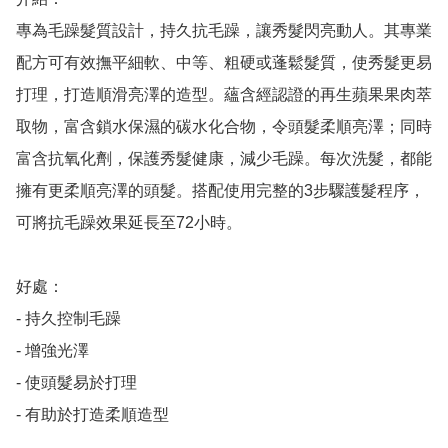
專為毛躁髮質設計，持久抗毛躁，讓秀髮閃亮動人。其專業
配方可有效撫平細軟、中等、粗硬或蓬鬆髮質，使秀髮更易
打理，打造順滑亮澤的造型。蘊含經認證的再生蘋果果肉萃
取物，富含鎖水保濕的碳水化合物，令頭髮柔順亮澤；同時
富含抗氧化劑，保護秀髮健康，減少毛躁。每次洗髮，都能
擁有更柔順亮澤的頭髮。搭配使用完整的3步驟護髮程序，
可將抗毛躁效果延長至72小時。

好處：

- 持久控制毛躁

- 增強光澤

- 使頭髮易於打理

- 有助於打造柔順造型
