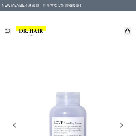
NEW MEMBER 新會員，即享首次 5% 購物優惠 !
PLATINUM 白金會員，尊享永久 8% 購物優惠 !
生日月份內購物，即送$20購物金！
香港及澳門地區，折實滿 $500，即可免運費！
購物滿 $500，即享免費禮品！