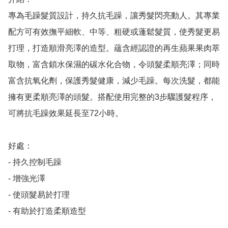
專為毛躁髮質設計，持久抗毛躁，讓秀髮閃亮動人。其專業
配方可有效撫平細軟、中等、粗硬或蓬鬆髮質，使秀髮更易
打理，打造順滑亮澤的造型。蘊含經認證的再生蘋果果肉萃
取物，富含鎖水保濕的碳水化合物，令頭髮柔順亮澤；同時
富含抗氧化劑，保護秀髮健康，減少毛躁。每次洗髮，都能
擁有更柔順亮澤的頭髮。搭配使用完整的3步驟護髮程序，
可將抗毛躁效果延長至72小時。

好處：

- 持久控制毛躁

- 增強光澤

- 使頭髮易於打理

- 有助於打造柔順造型
