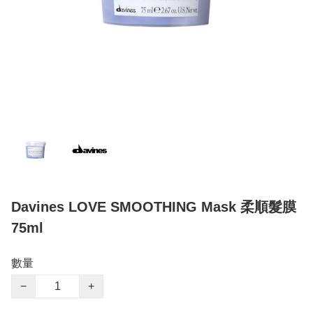
Davines LOVE SMOOTHING Mask 柔順髮膜
75ml
數量
−
+