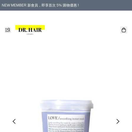
NEW MEMBER 新會員，即享首次 5% 購物優惠 !
PLATINUM 白金會員，尊享永久 8% 購物優惠 !
生日月份內購物，即送$20購物金！
香港及澳門地區，折實滿 $500，即可免運費！
購物滿 $500，即享免費禮品！