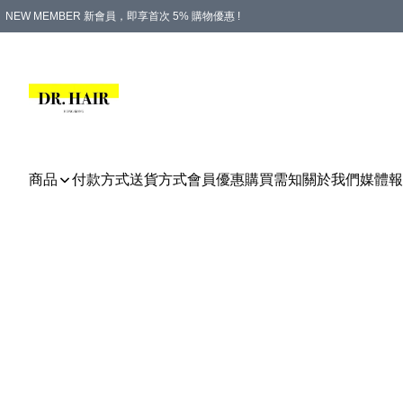
NEW MEMBER 新會員，即享首次 5% 購物優惠 !
PLATINUM 白金會員，尊享永久 8% 購物優惠 !
生日月份內購物，即送$20購物金！
香港及澳門地區，折實滿 $500，即可免運費！
購物滿 $500，即享免費禮品！
商品
付款方式
送貨方式
會員優惠
購買需知
關於我們
媒體報