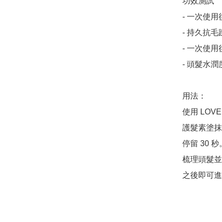
功效測試

- 一次使用
- 持久抗毛
- 一次使用
- 頭髮水潤
用法：

使用 LOV
護髮素塗抹
停留 30 秒。
梳理頭髮並
之後即可進