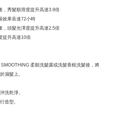
後，秀髮順滑度提升高達3.9倍

躁效果長達72小時

後，頭髮光澤度提升高達2.5倍

度提升高達10倍

E SMOOTHING 柔順洗髮露或洗髮香梘洗髮後，將
於濕髮上。



沖洗乾淨。

行造型。
