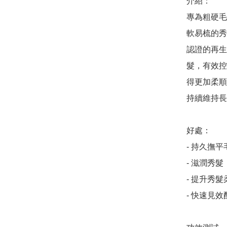
介紹：

專為粗硬毛
軟易梳的秀
認證的再生
髮，有效控
得更加柔順
持續維持長
好處：

- 持久撫平
- 滋潤秀髮

- 提升秀
- 快速見效