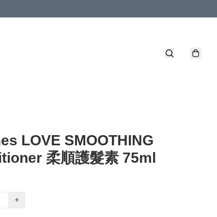
nes LOVE SMOOTHING
itioner 柔順護髮素 75ml
+