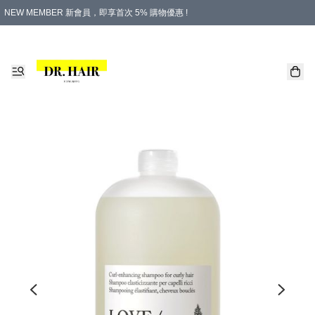
NEW MEMBER 新會員，即享首次 5% 購物優惠 !
PLATINUM 白金會員，尊享永久 8% 購物優惠 !
生日月份內購物，即送$20購物金！
香港及澳門地區，折實滿 $500，即可免運費！
購物滿 $500，即享免費禮品！