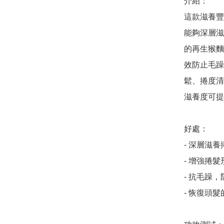
介紹：

這款滋養豐
能夠深層滋
的再生猴麵
效防止毛躁
鬆、捲度清
滋養度可提
好處：

- 深層滋養
- 增強捲
- 抗毛躁，
- 恢復頭髮