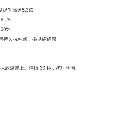
度提升高達5.3倍

.1%

00%

2小時持久抗毛躁，捲度線條感

抹於濕髮上。停留 30 秒，梳理均勻。
