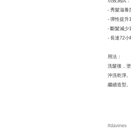
功效測試：

- 秀髮滋養
- 彈性提升16
- 斷髮減少1
- 長達7
用法：

洗髮後，塗
沖洗乾淨。

繼續造型。

davines