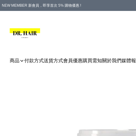
NEW MEMBER 新會員，即享首次 5% 購物優惠 !
PLATINUM 白金會員，尊享永久 8% 購物優惠 !
生日月份內購物，即送$20購物金！
香港及澳門地區，折實滿 $500，即可免運費！
購物滿 $500，即享免費禮品！
商品
付款方式
送貨方式
會員優惠
購買需知
關於我們
媒體報