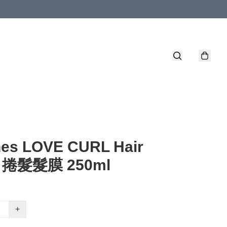
nes LOVE CURL Hair
 捲髮髮膜 250ml
+