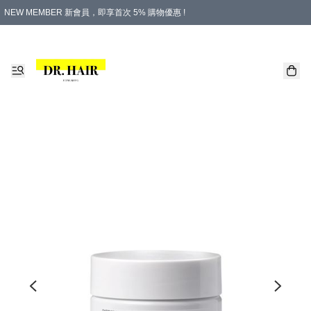
NEW MEMBER 新會員，即享首次 5% 購物優惠 !
PLATINUM 白金會員，尊享永久 8% 購物優惠 !
生日月份內購物，即送$20購物金！
香港及澳門地區，折實滿 $500，即可免運費！
購物滿 $500，即享免費禮品！