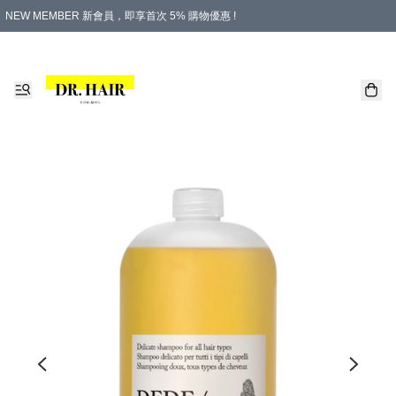
NEW MEMBER 新會員，即享首次 5% 購物優惠 !
PLATINUM 白金會員，尊享永久 8% 購物優惠 !
生日月份內購物，即送$20購物金！
香港及澳門地區，折實滿 $500，即可免運費！
購物滿 $500，即享免費禮品！