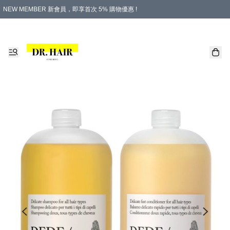
NEW MEMBER 新會員，即享首次 5% 購物優惠 !
PLATINUM 白金會員，尊享永久 8% 購物優惠 !
生日月份內購物，即送$20購物金！
香港及澳門地區，折實滿 $500，即可免運費！
購物滿 $500，即享免費禮品！