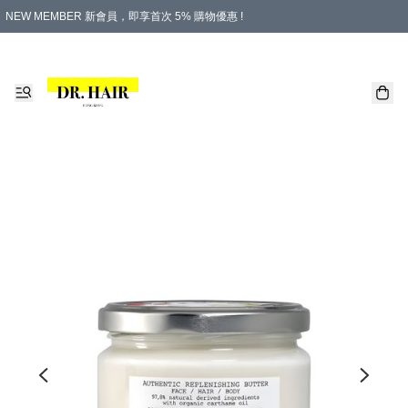
NEW MEMBER 新會員，即享首次 5% 購物優惠 !
PLATINUM 白金會員，尊享永久 8% 購物優惠 !
生日月份內購物，即送$20購物金！
香港及澳門地區，折實滿 $500，即可免運費！
購物滿 $500，即享免費禮品！