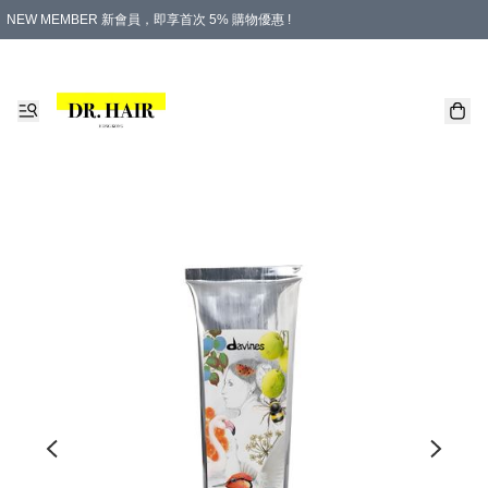
NEW MEMBER 新會員，即享首次 5% 購物優惠 !
PLATINUM 白金會員，尊享永久 8% 購物優惠 !
生日月份內購物，即送$20購物金！
香港及澳門地區，折實滿 $500，即可免運費！
購物滿 $500，即享免費禮品！