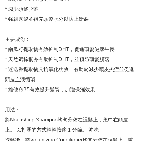
* 減少頭髮脱落

* 強韌秀髮並補充頭髮水分以防止斷裂

主要成份：

* 南瓜籽提取物有效抑制DHT，促進頭髮健康生長

* 天然鋸棕櫚亦有助抑制DHT，並預防頭髮脱落

* 迷迭香提取物具抗氧化功效，有助於減少頭皮炎症並促進
頭皮血液循環

* 維他命B5有效提升髮質，加強保濕效果

用法：

將Nourishing Shampoo均勻分佈在濕髮上，集中在頭皮
上。 以打圈的方式輕輕按摩 1 分鐘。 沖洗。 

洗髮後，將Volumizing Conditioner均勻分佈在濕髮上，重