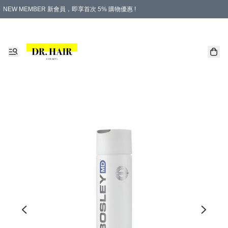
NEW MEMBER 新會員，即享首次 5% 購物優惠 !
PLATINUM 白金會員，尊享永久 8% 購物優惠 !
生日月份內購物，即送$20購物金！
香港及澳門地區，折實滿 $500，即可免運費！
購物滿 $500，即享免費禮品！