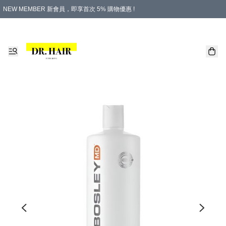
NEW MEMBER 新會員，即享首次 5% 購物優惠 !
PLATINUM 白金會員，尊享永久 8% 購物優惠 !
生日月份內購物，即送$20購物金！
香港及澳門地區，折實滿 $500，即可免運費！
購物滿 $500，即享免費禮品！