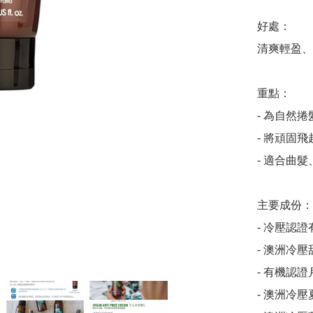
好處：

清爽輕盈、
重點：

- 為自然
- 將頑固
- 適合曲
主要成份：

- 冷壓認
- 澳洲冷壓
- 有機認證
- 澳洲冷壓