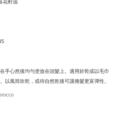
葵花籽油

5

在手心然後均勻塗放在頭髮上。適用於乾或以毛巾
。以風筒吹乾，或待自然乾後可讓捲髮更富彈性。
morocco