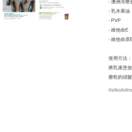
- 澳洲冷壓
- 乳木果油

- PVP

- 維他命E

- 維他命原B
使用方法：

將乳液塗放
擦乾的頭髮
silkoilof