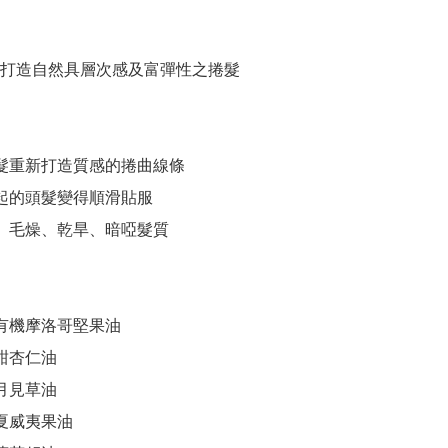
打造自然具層次感及富彈性之捲髮

捲髮重新打造質感的捲曲線條

飛起的頭髮變得順滑貼服

髮、毛燥、乾旱、暗啞髮質

證有機摩洛哥堅果油

甜杏仁油

月見草油

夏威夷果油
