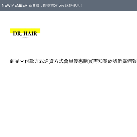
NEW MEMBER 新會員，即享首次 5% 購物優惠 !
PLATINUM 白金會員，尊享永久 8% 購物優惠 !
生日月份內購物，即送$20購物金！
香港及澳門地區，折實滿 $500，即可免運費！
購物滿 $500，即享免費禮品！
商品
付款方式
送貨方式
會員優惠
購買需知
關於我們
媒體報