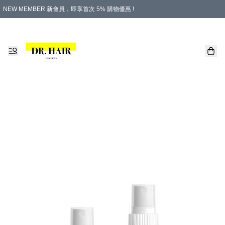
NEW MEMBER 新會員，即享首次 5% 購物優惠 !
PLATINUM 白金會員，尊享永久 8% 購物優惠 !
生日月份內購物，即送$20購物金！
香港及澳門地區，折實滿 $500，即可免運費！
購物滿 $500，即享免費禮品！