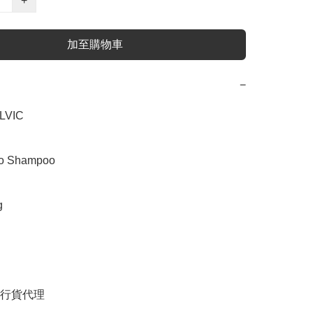
+
加至購物車
−
VIC

Shampoo



行貨代理
