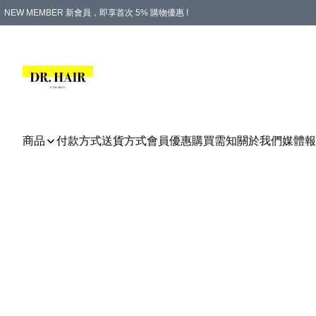
NEW MEMBER 新會員，即享首次 5% 購物優惠 !
PLATINUM 白金會員，尊享永久 8% 購物優惠 !
生日月份內購物，即送$20購物金！
香港及澳門地區，折實滿 $500，即可免運費！
購物滿 $500，即享免費禮品！
商品
付款方式
送貨方式
會員優惠
購買需知
關於我們
媒體報