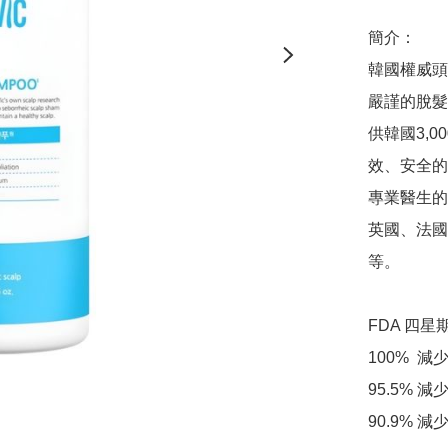
簡介：

韓國權威頭
嚴謹的脫髮
供韓國3,
效、安全的
專業醫生的
英國、法國
等。

FDA 四星
100%  減
95.5% 減
90.9% 減