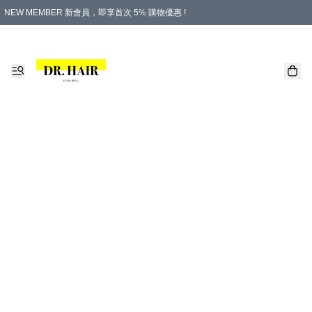
NEW MEMBER 新會員，即享首次 5% 購物優惠 !
PLATINUM 白金會員，尊享永久 8% 購物優惠 !
生日月份內購物，即送$20購物金！
香港及澳門地區，折實滿 $500，即可免運費！
購物滿 $500，即享免費禮品！