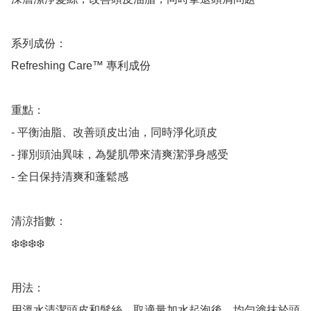
系列成份：

Refreshing Care™ 專利成份

重點：

- 平衡油脂、改善頭皮出油，同時淨化頭皮

- 揮別頭油異味，為髮肌帶來清爽潔淨身感受

- 全日保持清爽和蓬鬆感

清涼指數：

❄️❄️❄️❄️

用法：

用溫水清潔頭皮和髮絲，取適量加水起泡後，均勻塗抹於頭