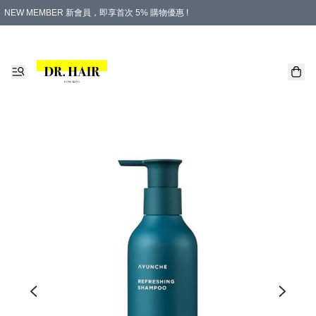
NEW MEMBER 新會員，即享首次 5% 購物優惠 !
PLATINUM 白金會員，尊享永久 8% 購物優惠 !
生日月份內購物，即送$20購物金！
香港及澳門地區，折實滿 $500，即可免運費！
購物滿 $500，即享免費禮品！