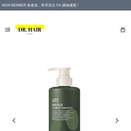
NEW MEMBER 新會員，即享首次 5% 購物優惠 !
PLATINUM 白金會員，尊享永久 8% 購物優惠 !
生日月份內購物，即送$20購物金！
香港及澳門地區，折實滿 $500，即可免運費！
購物滿 $500，即享免費禮品！