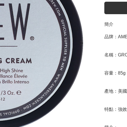
簡介
品牌：AMER
名稱：GROO
容量：85g

產地：美國

特點：強效