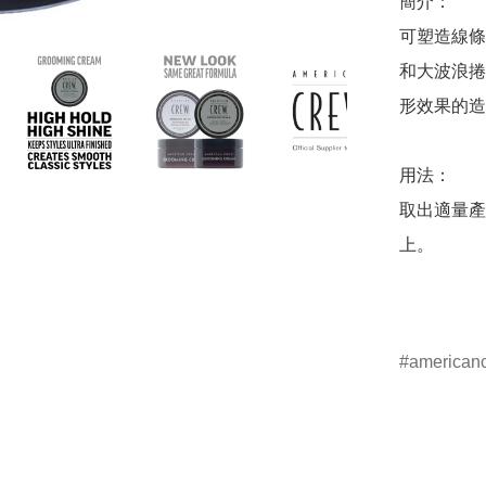
簡介：

可塑造線條
和大波浪捲
形效果的造
用法：

取出適量產
上。

american