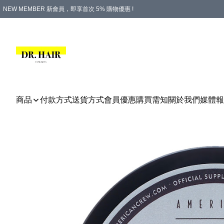
NEW MEMBER 新會員，即享首次 5% 購物優惠 !
PLATINUM 白金會員，尊享永久 8% 購物優惠 !
生日月份內購物，即送$20購物金！
香港及澳門地區，折實滿 $500，即可免運費！
購物滿 $500，即享免費禮品！
商品
付款方式
送貨方式
會員優惠
購買需知
關於我們
媒體報